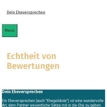
Zum
Dein Eheversprechen
Inhalt
springen
Menü
Echtheit von
Bewertungen
Dein Eheversprechen
Ein Eheversprechen (auch "Ehegelübde") ist eine wundervolle
Art, dem Partner wesentliche Sätze mit in die Ehe zu geben.