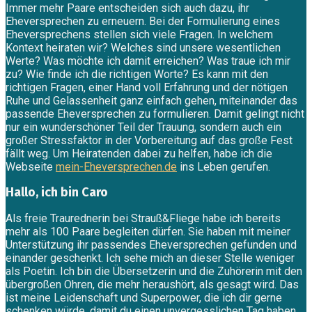
Immer mehr Paare entscheiden sich auch dazu, ihr
Eheversprechen zu erneuern. Bei der Formulierung eines
Eheversprechens stellen sich viele Fragen. In welchem
Kontext heiraten wir? Welches sind unsere wesentlichen
Werte? Was möchte ich damit erreichen? Was traue ich mir
zu? Wie finde ich die richtigen Worte? Es kann mit den
richtigen Fragen, einer Hand voll Erfahrung und der nötigen
Ruhe und Gelassenheit ganz einfach gehen, miteinander das
passende Eheversprechen zu formulieren. Damit gelingt nicht
nur ein wunderschöner Teil der Trauung, sondern auch ein
großer Stressfaktor in der Vorbereitung auf das große Fest
fällt weg. Um Heiratenden dabei zu helfen, habe ich die
Webseite
mein-Eheversprechen.de
ins Leben gerufen.
Hallo, ich bin Caro
Als freie Traurednerin bei Strauß&Fliege habe ich bereits
mehr als 100 Paare begleiten dürfen. Sie haben mit meiner
Unterstützung ihr passendes Eheversprechen gefunden und
einander geschenkt. Ich sehe mich an dieser Stelle weniger
als Poetin. Ich bin die Übersetzerin und die Zuhörerin mit den
übergroßen Ohren, die mehr heraushört, als gesagt wird. Das
ist meine Leidenschaft und Superpower, die ich dir gerne
schenken würde, damit du einen unvergesslichen Tag haben