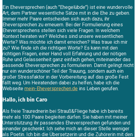
Ein Eheversprechen (auch "Ehegelübde") ist eine wundervolle
Art, dem Partner wesentliche Sätze mit in die Ehe zu geben.
Immer mehr Paare entscheiden sich auch dazu, ihr
Eheversprechen zu erneuern. Bei der Formulierung eines
Eheversprechens stellen sich viele Fragen. In welchem
Kontext heiraten wir? Welches sind unsere wesentlichen
Werte? Was möchte ich damit erreichen? Was traue ich mir
zu? Wie finde ich die richtigen Worte? Es kann mit den
richtigen Fragen, einer Hand voll Erfahrung und der nötigen
Ruhe und Gelassenheit ganz einfach gehen, miteinander das
passende Eheversprechen zu formulieren. Damit gelingt nicht
nur ein wunderschöner Teil der Trauung, sondern auch ein
großer Stressfaktor in der Vorbereitung auf das große Fest
fällt weg. Um Heiratenden dabei zu helfen, habe ich die
Webseite
mein-Eheversprechen.de
ins Leben gerufen.
Hallo, ich bin Caro
Als freie Traurednerin bei Strauß&Fliege habe ich bereits
mehr als 100 Paare begleiten dürfen. Sie haben mit meiner
Unterstützung ihr passendes Eheversprechen gefunden und
einander geschenkt. Ich sehe mich an dieser Stelle weniger
als Poetin. Ich bin die Übersetzerin und die Zuhörerin mit den